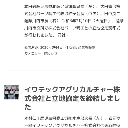
本田敬鹿児島県北薩地域振興局長（左）、大田憲治株
式会社パーツ精工代表取締役会長（中央）、田中良二
薩摩川内市長（右） 令和8年2月10日（火曜日）、薩摩
川内市役所で株式会社パーツ精工との立地協定調印式
が行われました。 同社…
公開済み: 2026年3月4日
作成者:
産業戦略課
カテゴリー:
お知らせ
イワテックアグリカルチャー株
式会社と立地協定を締結しまし
た
木村仁士鹿児島県商工労働水産部次長（左）、岩元孝
一郎イワテックアグリカルチャー株式会社代表取締役