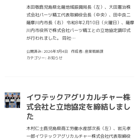
本田敬鹿児島県北薩地域振興局長（左）、大田憲治株
式会社パーツ精工代表取締役会長（中央）、田中良二
薩摩川内市長（右） 令和8年2月10日（火曜日）、薩摩
川内市役所で株式会社パーツ精工との立地協定調印式
が行われました。 同社…
公開済み: 2026年3月4日
作成者:
産業戦略課
カテゴリー:
お知らせ
イワテックアグリカルチャー株
式会社と立地協定を締結しまし
た
木村仁士鹿児島県商工労働水産部次長（左）、岩元孝
一郎イワテックアグリカルチャー株式会社代表取締役